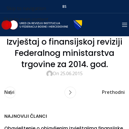
BS
Skip to navigation
Skip to main content
Izvještaj o finansijskoj reviziji
Federalnog ministarstva
trgovine za 2014. god.
On 25.06.2015
Novi
Prethodni
NAJNOVIJI ČLANCI
Obavještenje o objavljenim izvještajima finansijske