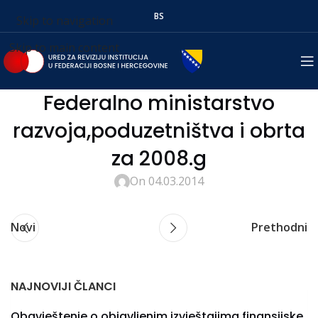
BS
Skip to navigation
Skip to main content
Federalno ministarstvo
razvoja,poduzetništva i obrta
za 2008.g
On 04.03.2014
Novi
Prethodni
NAJNOVIJI ČLANCI
Obavještenje o objavljenim izvještajima finansijske