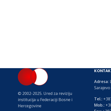
KONTAK
Adresa:
L
Sarajevo
© 2002-2025. Ured za reviziju
Tel.:
+387
institucija u Federaciji Bosne i
Mob.:
+38
Hercegovine