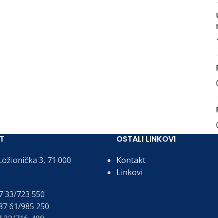
T
OSTALI LINKOVI
ožionička 3, 71 000
Kontakt
Linkovi
 33/723 550
7 61/985 250