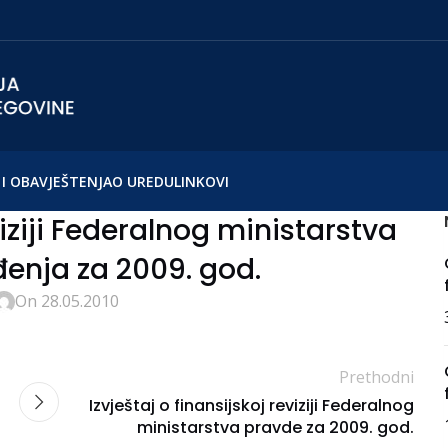
I OBAVJEŠTENJA
O UREDU
LINKOVI
viziji Federalnog ministarstva
enja za 2009. god.
On 28.05.2010
Prethodni
Izvještaj o finansijskoj reviziji Federalnog
ministarstva pravde za 2009. god.