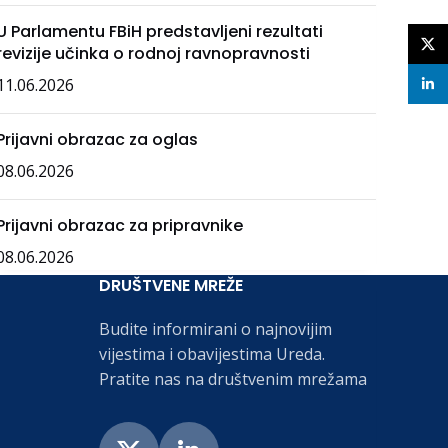
U Parlamentu FBiH predstavljeni rezultati
X
revizije učinka o rodnoj ravnopravnosti
11.06.2026
linke
Prijavni obrazac za oglas
08.06.2026
Prijavni obrazac za pripravnike
08.06.2026
DRUŠTVENE MREŽE
Budite informirani o najnovijim
vijestima i obavijestima Ureda.
Pratite nas na društvenim mrežama