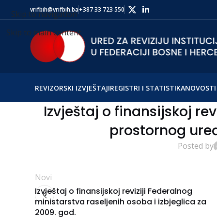
vrifbih@vrifbih.ba
+387 33 723 550
Skip to navigation
Skip to main content
REVIZORSKI IZVJEŠTAJI
REGISTRI I STATISTIKA
NOVOSTI 
Izvještaj o finansijskoj re
prostornog uređ
Posted by
Novi
Izvještaj o finansijskoj reviziji Federalnog
ministarstva raseljenih osoba i izbjeglica za
2009. god.