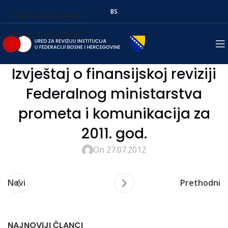
BS
Skip to navigation
Skip to main content
Izvještaj o finansijskoj reviziji
Federalnog ministarstva
prometa i komunikacija za
2011. god.
On 27.07.2012
Novi
Prethodni
NAJNOVIJI ČLANCI