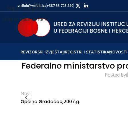
vrifbih@vrifbih.ba
+387 33 723 550
Skip to navigation
Skip to main content
REVIZORSKI IZVJEŠTAJI
REGISTRI I STATISTIKA
NOVOSTI 
Federalno ministarstvo pr
Posted by
Novi
Općina Gradačac,2007.g.