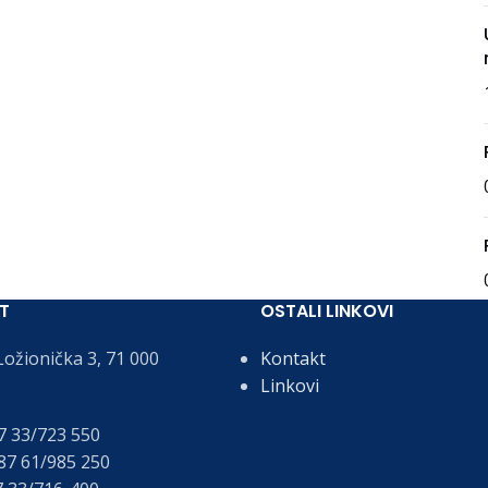
T
OSTALI LINKOVI
ožionička 3, 71 000
Kontakt
Linkovi
 33/723 550
7 61/985 250