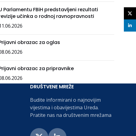
U Parlamentu FBiH predstavljeni rezultati
X
revizije učinka o rodnoj ravnopravnosti
11.06.2026
linke
Prijavni obrazac za oglas
08.06.2026
Prijavni obrazac za pripravnike
08.06.2026
DRUŠTVENE MREŽE
Budite informirani o najnovijim
vijestima i obavijestima Ureda.
Pratite nas na društvenim mrežama