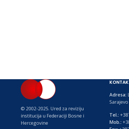
KONTAK
Adresa:
L
Sarajevo
© 2002-2025. Ured za reviziju
Tel.:
+387
institucija u Federaciji Bosne i
Mob.:
+38
Hercegovine