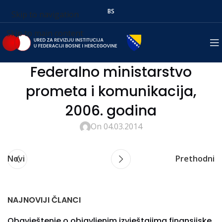
BS
Skip to navigation
Skip to main content
Federalno ministarstvo
prometa i komunikacija,
2006. godina
On 04.03.2014
Novi
Prethodni
NAJNOVIJI ČLANCI
Obavještenje o objavljenim izvještajima finansijske