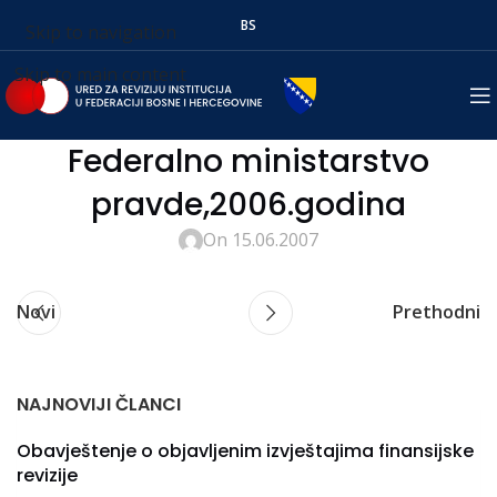
BS
Skip to navigation
Skip to main content
Federalno ministarstvo
pravde,2006.godina
On 15.06.2007
Novi
Prethodni
NAJNOVIJI ČLANCI
Obavještenje o objavljenim izvještajima finansijske
revizije