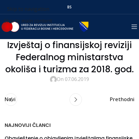
BS
Skip to navigation
Skip to main content
Izvještaj o finansijskoj reviziji
Federalnog ministarstva
okoliša i turizma za 2018. god.
On 07.06.2019
Novi
Prethodni
NAJNOVIJI ČLANCI
Obavještenje o objavljenim izvještajima finansijske