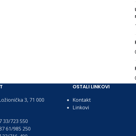
T
OSTALI LINKOVI
ožionička 3, 71 000
Kontakt
Linkovi
 33/723 550
7 61/985 250