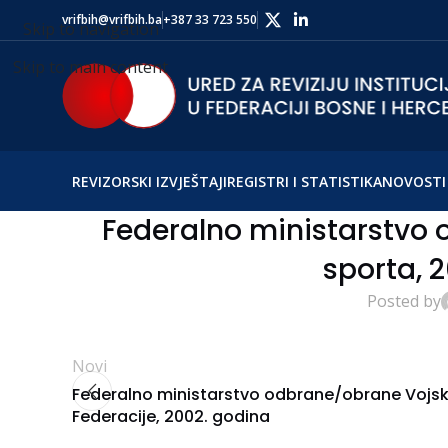
vrifbih@vrifbih.ba
+387 33 723 550
Skip to navigation
Skip to main content
REVIZORSKI IZVJEŠTAJI
REGISTRI I STATISTIKA
NOVOSTI 
Federalno ministarstvo o
sporta, 
Posted by
Novi
Federalno ministarstvo odbrane/obrane Vojs
Federacije, 2002. godina