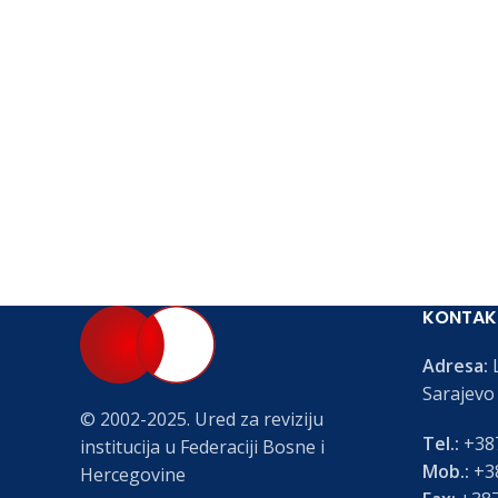
KONTAK
Adresa:
L
Sarajevo
© 2002-2025. Ured za reviziju
Tel.:
+387
institucija u Federaciji Bosne i
Mob.:
+38
Hercegovine