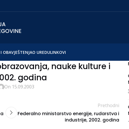
I OBAVJEŠTENJA
O UREDU
LINKOVI
brazovanja, nauke kulture i
2002. godina
On 15.09.2003
Prethodni
ka
Federalno ministarstvo energije, rudarstva i
industrije, 2002. godina