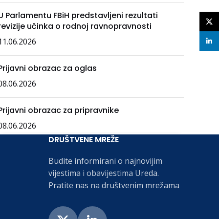
U Parlamentu FBiH predstavljeni rezultati
X
revizije učinka o rodnoj ravnopravnosti
11.06.2026
linke
Prijavni obrazac za oglas
08.06.2026
Prijavni obrazac za pripravnike
08.06.2026
DRUŠTVENE MREŽE
Budite informirani o najnovijim
vijestima i obavijestima Ureda.
Pratite nas na društvenim mrežama