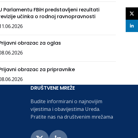
U Parlamentu FBiH predstavljeni rezultati
X
revizije učinka o rodnoj ravnopravnosti
11.06.2026
linke
Prijavni obrazac za oglas
08.06.2026
Prijavni obrazac za pripravnike
08.06.2026
DRUŠTVENE MREŽE
Budite informirani o najnovijim
vijestima i obavijestima Ureda.
Pratite nas na društvenim mrežama