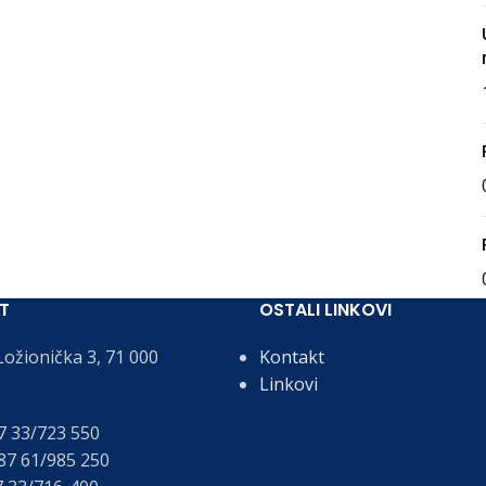
T
OSTALI LINKOVI
ožionička 3, 71 000
Kontakt
Linkovi
 33/723 550
7 61/985 250