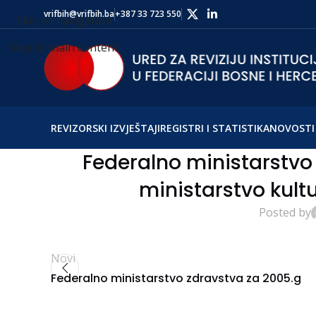
vrifbih@vrifbih.ba
+387 33 723 550
Skip to navigation
Skip to main content
REVIZORSKI IZVJEŠTAJI
REGISTRI I STATISTIKA
NOVOSTI 
Federalno ministarstvo 
ministarstvo kultu
Posted by
Novi
Federalno ministarstvo zdravstva za 2005.g