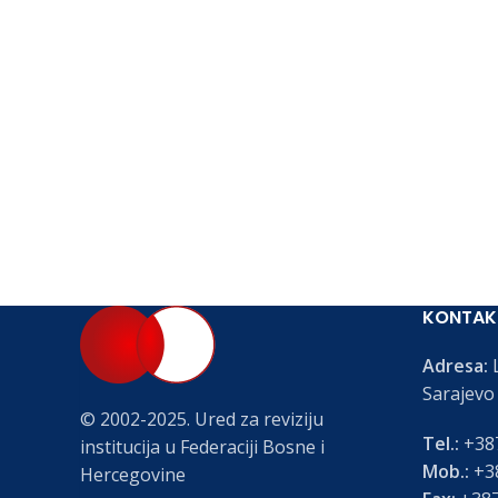
KONTAK
Adresa:
L
Sarajevo
© 2002-2025. Ured za reviziju
Tel.:
+387
institucija u Federaciji Bosne i
Mob.:
+38
Hercegovine