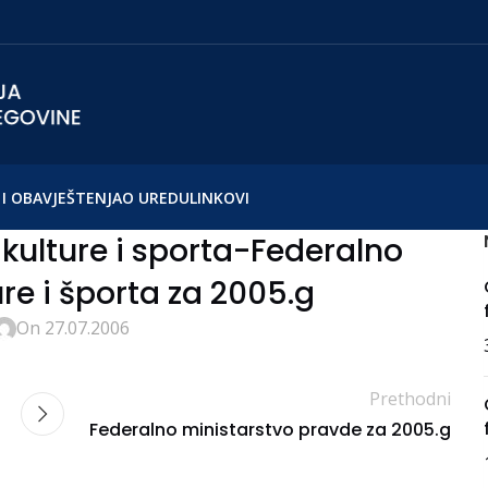
I OBAVJEŠTENJA
O UREDU
LINKOVI
kulture i sporta-Federalno
re i športa za 2005.g
On 27.07.2006
Prethodni
Federalno ministarstvo pravde za 2005.g