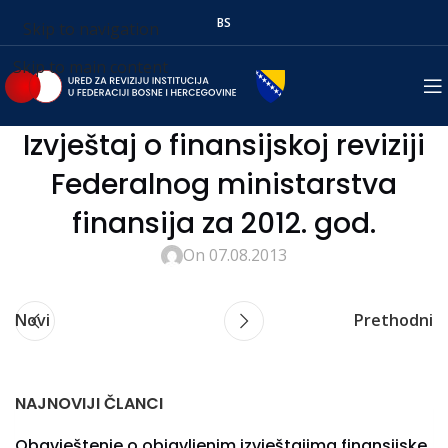
BS
Skip to navigation
Skip to main content
Izvještaj o finansijskoj reviziji
Federalnog ministarstva
finansija za 2012. god.
On 07.08.2013
Novi
Prethodni
NAJNOVIJI ČLANCI
Obavještenje o objavljenim izvještajima finansijske