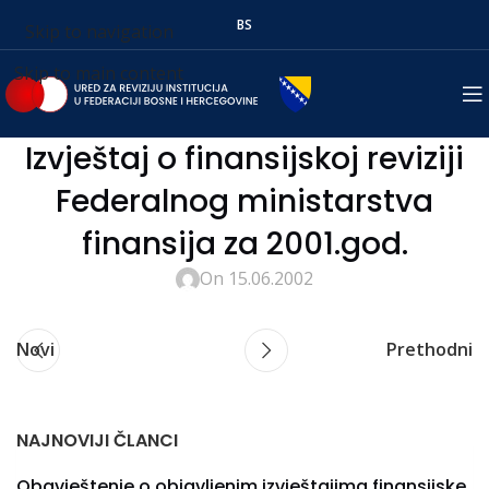
BS
Skip to navigation
Skip to main content
Izvještaj o finansijskoj reviziji
Federalnog ministarstva
finansija za 2001.god.
On 15.06.2002
Novi
Prethodni
NAJNOVIJI ČLANCI
Obavještenje o objavljenim izvještajima finansijske