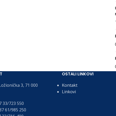
T
OSTALI LINKOVI
ožionička 3, 71 000
Kontakt
Linkovi
 33/723 550
7 61/985 250