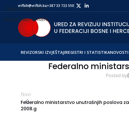
vrifbih@vrifbih.ba
+387 33 723 550
Skip to navigation
Skip to main content
REVIZORSKI IZVJEŠTAJI
REGISTRI I STATISTIKA
NOVOSTI 
Federalno ministars
Posted by
Novi
Federalno ministarstvo unutrašnjih poslova za
2008.g