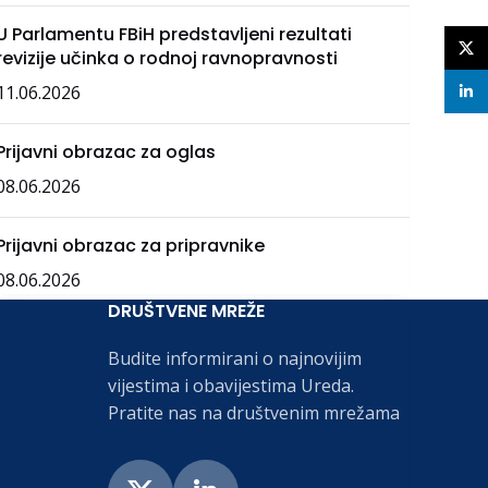
U Parlamentu FBiH predstavljeni rezultati
X
revizije učinka o rodnoj ravnopravnosti
11.06.2026
linke
Prijavni obrazac za oglas
08.06.2026
Prijavni obrazac za pripravnike
08.06.2026
DRUŠTVENE MREŽE
Budite informirani o najnovijim
vijestima i obavijestima Ureda.
Pratite nas na društvenim mrežama