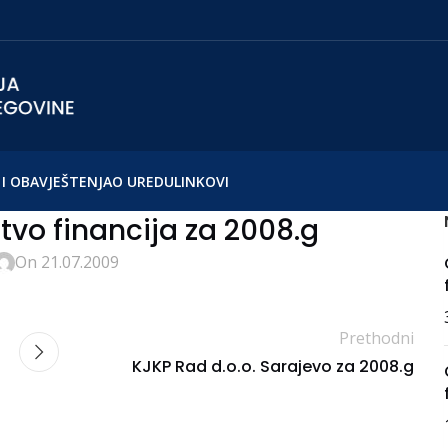
I OBAVJEŠTENJA
O UREDU
LINKOVI
tvo financija za 2008.g
On 21.07.2009
Prethodni
KJKP Rad d.o.o. Sarajevo za 2008.g