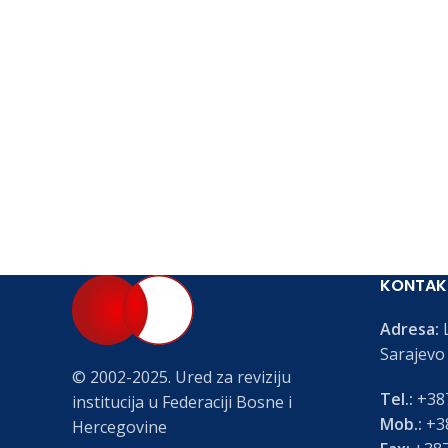
KONTAK
Adresa:
L
Sarajevo
© 2002-2025. Ured za reviziju
Tel.:
+387
institucija u Federaciji Bosne i
Mob.:
+38
Hercegovine