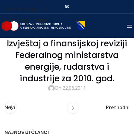
BS
Skip to navigation
Skip to main content
Izvještaj o finansijskoj reviziji
Federalnog ministarstva
energije, rudarstva i
industrije za 2010. god.
On 22.06.2011
Novi
Prethodni
NAJNOVIJI ČLANCI