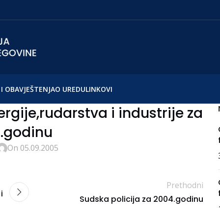
I OBAVJEŠTENJA
O UREDU
LINKOVI
gije,rudarstva i industrije za
.godinu
On 05.09.2005
Prethodni
i
Sudska policija za 2004.godinu