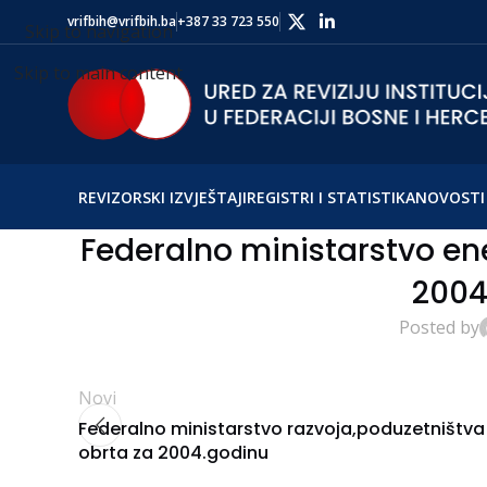
vrifbih@vrifbih.ba
+387 33 723 550
Skip to navigation
Skip to main content
REVIZORSKI IZVJEŠTAJI
REGISTRI I STATISTIKA
NOVOSTI 
Federalno ministarstvo ener
2004
Posted by
Novi
Federalno ministarstvo razvoja,poduzetništva 
obrta za 2004.godinu