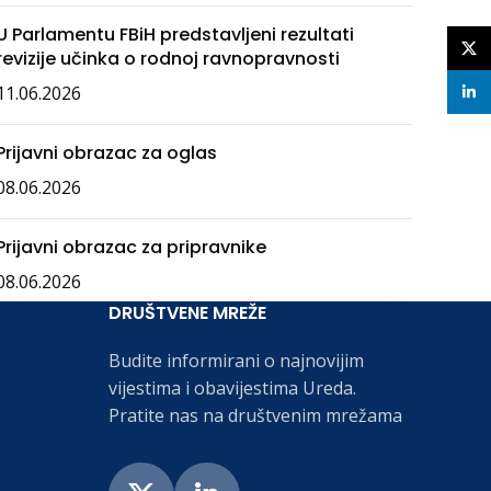
U Parlamentu FBiH predstavljeni rezultati
X
revizije učinka o rodnoj ravnopravnosti
11.06.2026
linke
Prijavni obrazac za oglas
08.06.2026
Prijavni obrazac za pripravnike
08.06.2026
DRUŠTVENE MREŽE
Budite informirani o najnovijim
vijestima i obavijestima Ureda.
Pratite nas na društvenim mrežama