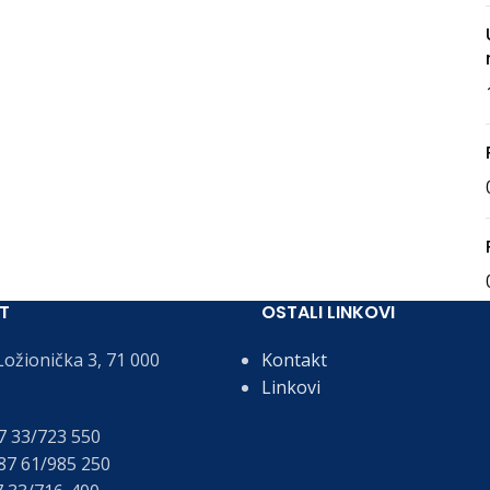
T
OSTALI LINKOVI
ožionička 3, 71 000
Kontakt
Linkovi
 33/723 550
7 61/985 250