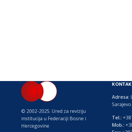
KONTAK
Adresa:
L
Sarajevo
© 2002-2025. Ured za reviziju
Tel.:
+387
institucija u Federaciji Bosne i
Mob.:
+38
Hercegovine