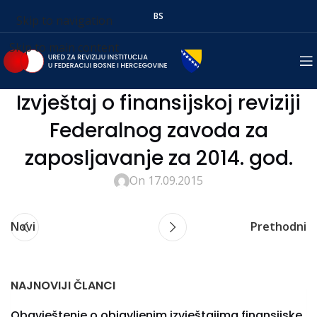
BS
Skip to navigation
Skip to main content
Izvještaj o finansijskoj reviziji
Federalnog zavoda za
zaposljavanje za 2014. god.
On 17.09.2015
Novi
Prethodni
NAJNOVIJI ČLANCI
Obavještenje o objavljenim izvještajima finansijske