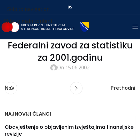
BS
Skip to navigation
Skip to main content
Federalni zavod za statistiku
za 2001.godinu
On 15.06.2002
Novi
Prethodni
NAJNOVIJI ČLANCI
Obavještenje o objavljenim izvještajima finansijske
revizije