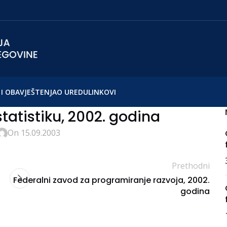
I OBAVJEŠTENJA
O UREDU
LINKOVI
tatistiku, 2002. godina
On 15.09.2003
Prethodni
Federalni zavod za programiranje razvoja, 2002.
godina