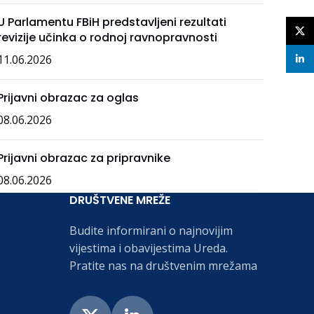
U Parlamentu FBiH predstavljeni rezultati
X
revizije učinka o rodnoj ravnopravnosti
11.06.2026
linke
Prijavni obrazac za oglas
08.06.2026
Prijavni obrazac za pripravnike
08.06.2026
DRUŠTVENE MREŽE
Budite informirani o najnovijim
vijestima i obavijestima Ureda.
Pratite nas na društvenim mrežama