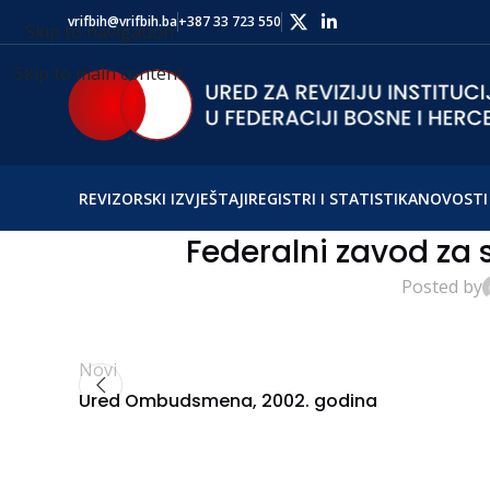
vrifbih@vrifbih.ba
+387 33 723 550
Skip to navigation
Skip to main content
REVIZORSKI IZVJEŠTAJI
REGISTRI I STATISTIKA
NOVOSTI 
Federalni zavod za s
Posted by
Novi
Ured Ombudsmena, 2002. godina