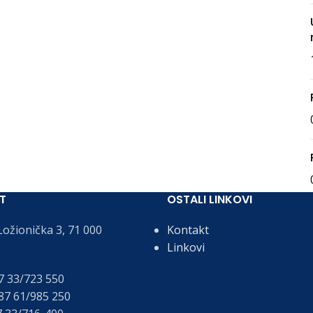
T
OSTALI LINKOVI
ožionička 3, 71 000
Kontakt
Linkovi
 33/723 550
7 61/985 250