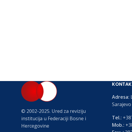
KONTAK
Adresa:
L
Sarajevo
© 2002-2025. Ured za reviziju
Tel.:
+387
institucija u Federaciji Bosne i
Mob.:
+38
Hercegovine