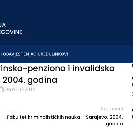
I OBAVJEŠTENJA
O UREDU
LINKOVI
insko-penziono i invalidsko
, 2004. godina
On 03.03.2014
Prethodni
Fakultet kriminalističkih nauka – Sarajevo, 2004.
godina