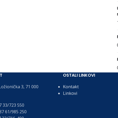
T
OSTALI LINKOVI
ožionička 3, 71 000
Kontakt
Linkovi
 33/723 550
7 61/985 250