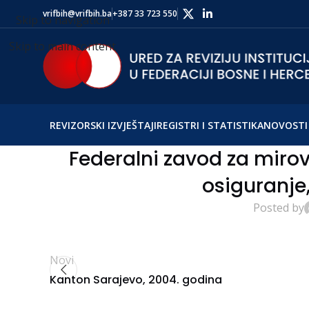
vrifbih@vrifbih.ba
+387 33 723 550
Skip to navigation
Skip to main content
REVIZORSKI IZVJEŠTAJI
REGISTRI I STATISTIKA
NOVOSTI 
Federalni zavod za mirov
osiguranje
Posted by
Novi
Kanton Sarajevo, 2004. godina