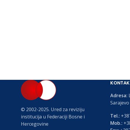
KONTAK
Adresa:
L
Sarajevo
© 2002-2025. Ured za reviziju
Tel.:
+387
institucija u Federaciji Bosne i
Mob.:
+38
Hercegovine