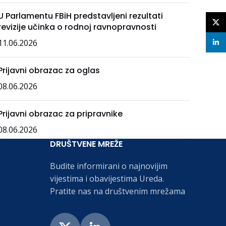
U Parlamentu FBiH predstavljeni rezultati
X
revizije učinka o rodnoj ravnopravnosti
11.06.2026
linke
Prijavni obrazac za oglas
08.06.2026
Prijavni obrazac za pripravnike
08.06.2026
DRUŠTVENE MREŽE
Budite informirani o najnovijim
vijestima i obavijestima Ureda.
Pratite nas na društvenim mrežama