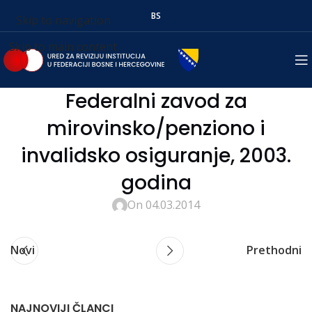
BS
Skip to navigation
Skip to main content
Federalni zavod za
mirovinsko/penziono i
invalidsko osiguranje, 2003.
godina
On 04.03.2014
Novi
Prethodni
NAJNOVIJI ČLANCI