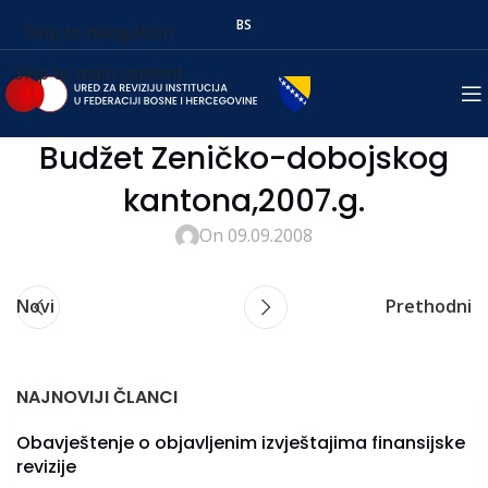
BS
Skip to navigation
Skip to main content
Budžet Zeničko-dobojskog
kantona,2007.g.
On 09.09.2008
Novi
Prethodni
NAJNOVIJI ČLANCI
Obavještenje o objavljenim izvještajima finansijske
revizije