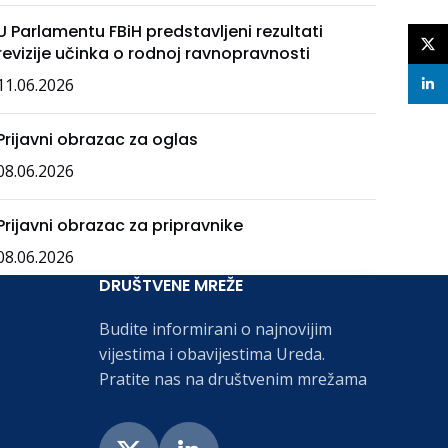
U Parlamentu FBiH predstavljeni rezultati
X
revizije učinka o rodnoj ravnopravnosti
11.06.2026
linke
Prijavni obrazac za oglas
08.06.2026
Prijavni obrazac za pripravnike
08.06.2026
DRUŠTVENE MREŽE
Budite informirani o najnovijim
vijestima i obavijestima Ureda.
Pratite nas na društvenim mrežama