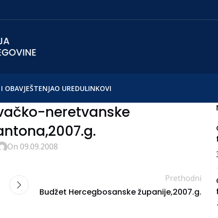
I OBAVJEŠTENJA
O UREDU
LINKOVI
vačko-neretvanske
antona,2007.g.
On 09.09.2008
Prethodni
Budžet Hercegbosanske županije,2007.g.