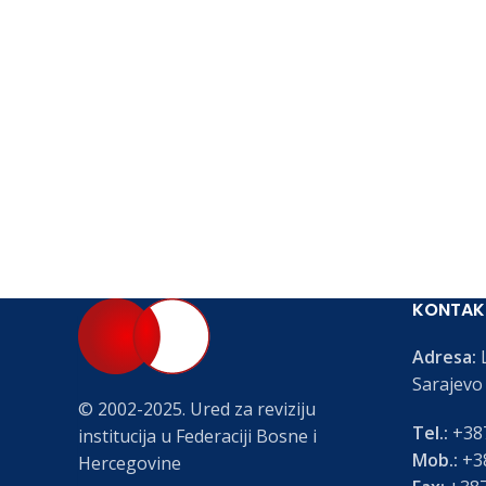
KONTAK
Adresa:
L
Sarajevo
© 2002-2025. Ured za reviziju
Tel.:
+387
institucija u Federaciji Bosne i
Mob.:
+38
Hercegovine