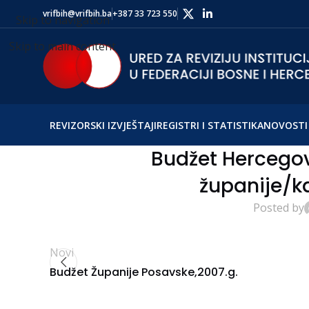
vrifbih@vrifbih.ba
+387 33 723 550
Skip to navigation
Skip to main content
REVIZORSKI IZVJEŠTAJI
REGISTRI I STATISTIKA
NOVOSTI 
Budžet Hercego
županije/k
Posted by
Novi
Budžet Županije Posavske,2007.g.