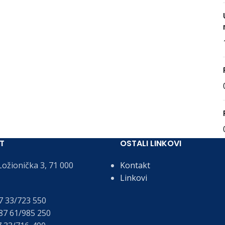
T
OSTALI LINKOVI
ožionička 3, 71 000
Kontakt
Linkovi
 33/723 550
7 61/985 250