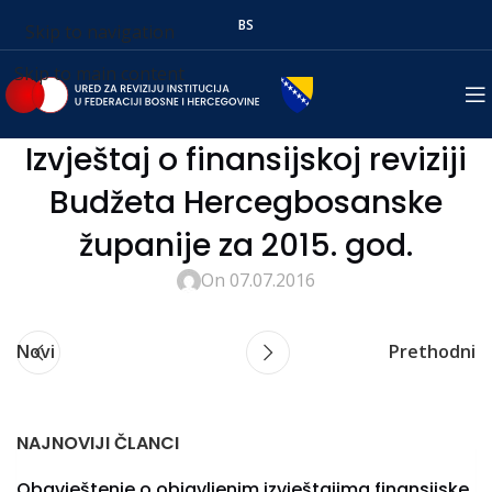
BS
Skip to navigation
Skip to main content
Izvještaj o finansijskoj reviziji
Budžeta Hercegbosanske
županije za 2015. god.
On 07.07.2016
Novi
Prethodni
NAJNOVIJI ČLANCI
Obavještenje o objavljenim izvještajima finansijske