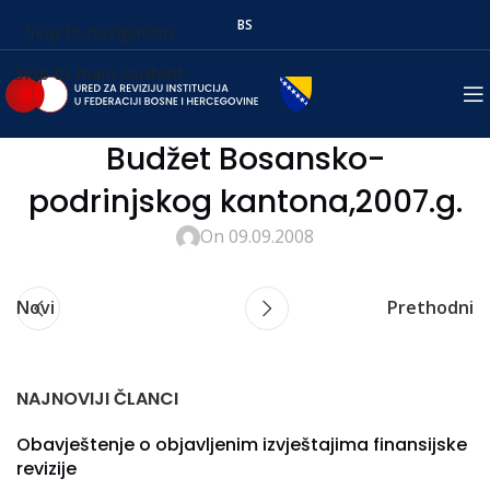
BS
Skip to navigation
Skip to main content
Budžet Bosansko-
podrinjskog kantona,2007.g.
On 09.09.2008
Novi
Prethodni
NAJNOVIJI ČLANCI
Obavještenje o objavljenim izvještajima finansijske
revizije