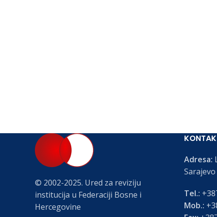
KONTAK
Adresa:
L
Sarajevo
© 2002-2025. Ured za reviziju
Tel.:
+387
institucija u Federaciji Bosne i
Mob.:
+38
Hercegovine