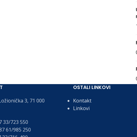
T
OSTALI LINKOVI
ožionička 3, 71 000
Kontakt
Linkovi
 33/723 550
7 61/985 250