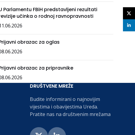
U Parlamentu FBiH predstavljeni rezultati
X
revizije učinka o rodnoj ravnopravnosti
11.06.2026
linke
Prijavni obrazac za oglas
08.06.2026
Prijavni obrazac za pripravnike
08.06.2026
DRUŠTVENE MREŽE
Budite informirani o najnovijim
vijestima i obavijestima Ureda.
Pratite nas na društvenim mrežama