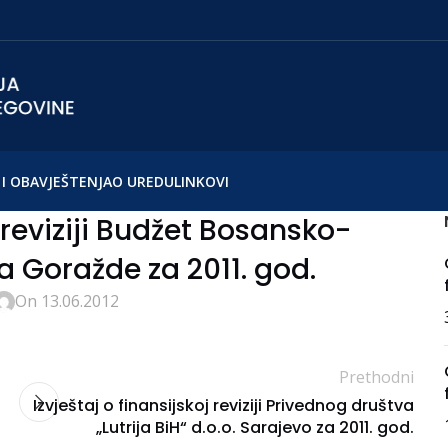
I OBAVJEŠTENJA
O UREDU
LINKOVI
j reviziji Budžet Bosansko-
 Goražde za 2011. god.
On 13.06.2012
Prethodni
Izvještaj o finansijskoj reviziji Privednog društva
„Lutrija BiH“ d.o.o. Sarajevo za 2011. god.