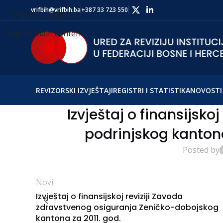
vrifbih@vrifbih.ba
+387 33 723 550
Skip to navigation
Skip to main content
REVIZORSKI IZVJEŠTAJI
REGISTRI I STATISTIKA
NOVOSTI 
Izvještaj o finansijsko
podrinjskog kantona
Posted by
Novi
Izvještaj o finansijskoj reviziji Zavoda
zdravstvenog osiguranja Zeničko-dobojskog
kantona za 2011. god.