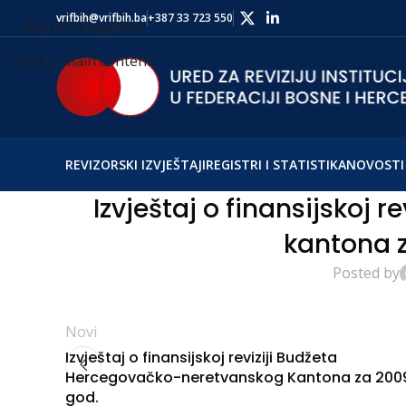
vrifbih@vrifbih.ba
+387 33 723 550
Skip to navigation
Skip to main content
REVIZORSKI IZVJEŠTAJI
REGISTRI I STATISTIKA
NOVOSTI 
Izvještaj o finansijskoj 
kantona z
Posted by
Novi
Izvještaj o finansijskoj reviziji Budžeta
Hercegovačko-neretvanskog Kantona za 200
god.