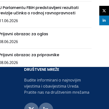
U Parlamentu FBiH predstavljeni rezultati
X
revizije učinka o rodnoj ravnopravnosti
11.06.2026
linke
Prijavni obrazac za oglas
08.06.2026
Prijavni obrazac za pripravnike
08.06.2026
DRUŠTVENE MREŽE
Budite informirani o najnovijim
vijestima i obavijestima Ureda.
Pratite nas na društvenim mrežama