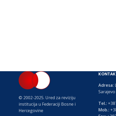
KONTAK
Adresa:
L
Sarajevo
© 2002-2025. Ured za reviziju
Tel.:
+387
institucija u Federaciji Bosne i
Mob.:
+38
Hercegovine