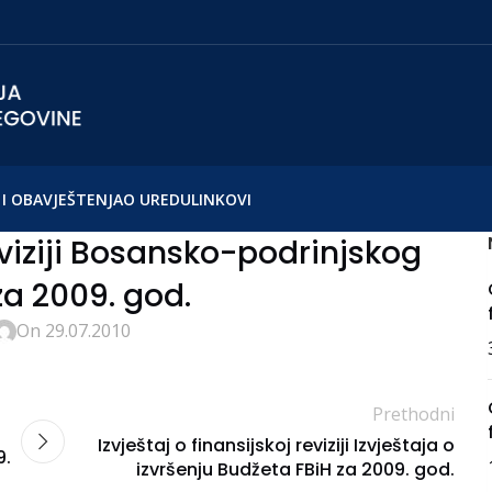
I OBAVJEŠTENJA
O UREDU
LINKOVI
reviziji Bosansko-podrinjskog
a 2009. god.
On 29.07.2010
Prethodni
Izvještaj o finansijskoj reviziji Izvještaja o
9.
izvršenju Budžeta FBiH za 2009. god.