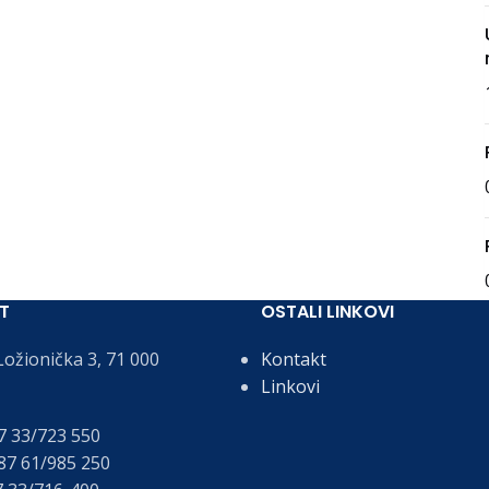
T
OSTALI LINKOVI
ožionička 3, 71 000
Kontakt
Linkovi
 33/723 550
7 61/985 250