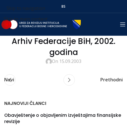
BS
Skip to navigation
Skip to main content
Arhiv Federacije BiH, 2002.
godina
On 15.09.2003
Novi
Prethodni
NAJNOVIJI ČLANCI
Obavještenje o objavljenim izvještajima finansijske
revizije