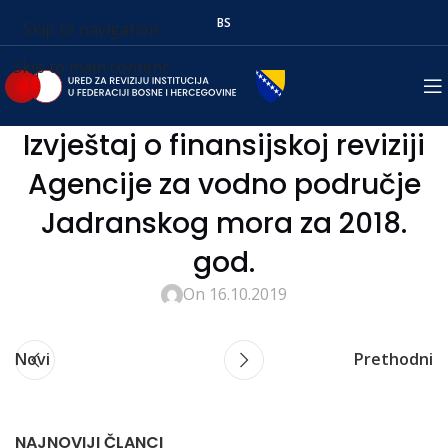
BS
Skip to navigation
Skip to main content
Izvještaj o finansijskoj reviziji
Agencije za vodno područje
Jadranskog mora za 2018.
god.
On 16.10.2019
Novi
Prethodni
NAJNOVIJI ČLANCI