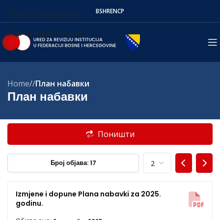
BS
HR
EN
СР
Skip to navigation
Skip to main content
Home
/
План набавки
План набавки
Поништи
Број објава: 17
Izmjene i dopune Plana nabavki za 2025.
godinu.