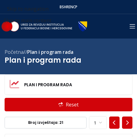
BS
HR
EN
СР
Skip to navigation
Skip to main content
Početna
/
Plan i program rada
Plan i program rada
PLAN I PROGRAM RADA
Reset
Broj izvještaja: 21