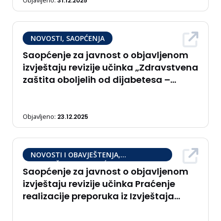
Objavljeno:
31.12.2025
NOVOSTI, SAOPĆENJA
Saopćenje za javnost o objavljenom
izvještaju revizije učinka „Zdravstvena
zaštita oboljelih od dijabetesa –
izazovi u zaštiti djece“
Objavljeno:
23.12.2025
NOVOSTI I OBAVJEŠTENJA,
OBAVJEŠTENJA, SAOPĆENJA
Saopćenje za javnost o objavljenom
izvještaju revizije učinka Praćenje
realizacije preporuka iz Izvještaja
‘Upravljanje ljudskim resursima u
domovima zdravlja’