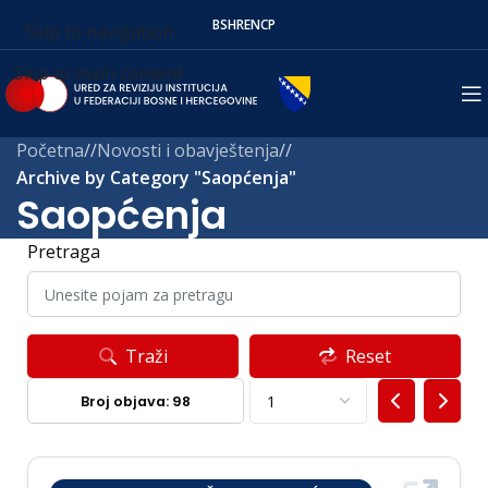
BS
HR
EN
СР
Skip to navigation
Skip to main content
Početna
/
Novosti i obavještenja
/
Archive by Category "Saopćenja"
Saopćenja
Pretraga
Traži
Reset
Broj objava: 98