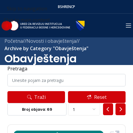
BS
HR
EN
СР
Skip to navigation
Skip to main content
Početna
/
Novosti i obavještenja
/
Archive by Category "Obavještenja"
Obavještenja
Pretraga
Traži
Reset
Broj objava: 69